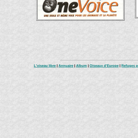
L'oiseau libre
|
Annuaire
|
Album
|
Oiseaux d'Europe
|
Refuges p