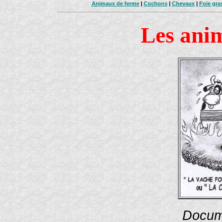
Animaux de ferme
|
Cochons
|
Chevaux
|
Foie gra
Les ani
Docu