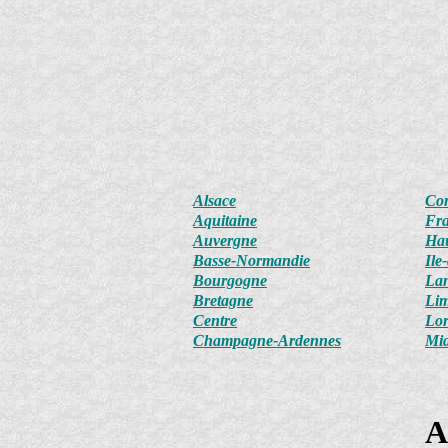
Alsace
Cor
Aquitaine
Fr
Auvergne
Ha
Basse-Normandie
Ile
Bourgogne
Lan
Bretagne
Li
Centre
Lor
Champagne-Ardennes
Mid
A