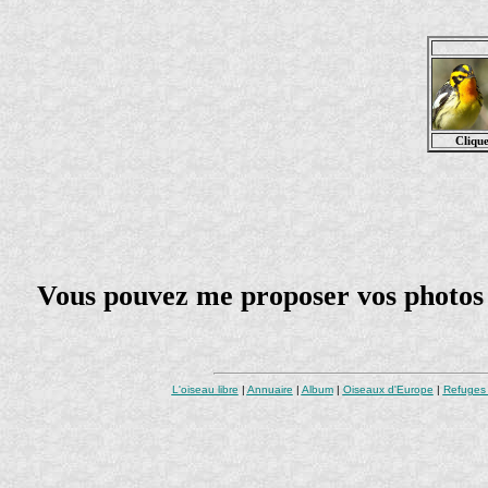
Clique
Vous pouvez me proposer vos photos e
L'oiseau libre
|
Annuaire
|
Album
|
Oiseaux d'Europe
|
Refuges 