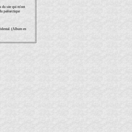
s du site qui m'ont
du paléarctique
cidental. (Album en