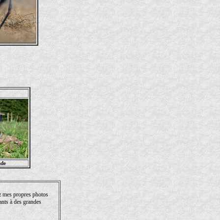
nde
ez mes propres photos
ants à des grandes