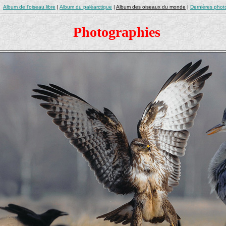
Album de l'oiseau libre
|
Album du paléarctique
|
Album des oiseaux du monde
|
Dernières phot
Photographies