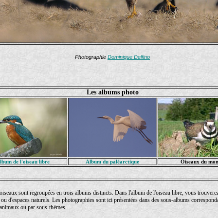
Photographie
Dominique Delfino
Les albums photo
lbum de l'oiseau libre
Album du paléarctique
Oiseaux du mo
oiseaux sont regroupées en trois albums distincts. Dans l'album de l'oiseau libre, vous trouver
 ou d'espaces naturels. Les photographies sont ici présentées dans des sous-albums correspond
d'animaux ou par sous-thèmes.