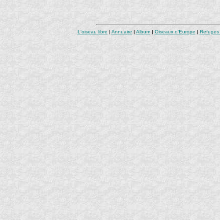
L'oiseau libre
|
Annuaire
|
Album
|
Oiseaux d'Europe
|
Refuges 