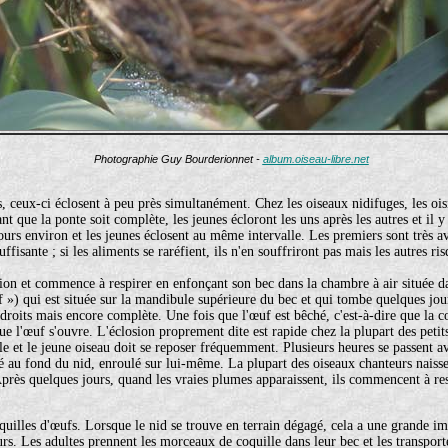
Photographie Guy Bourderionnet -
album.oiseau-libre.net
ceux-ci éclosent à peu près simultanément. Chez les oiseaux nidifuges, les oisil
t que la ponte soit complète, les jeunes écloront les uns après les autres et il 
ours environ et les jeunes éclosent au même intervalle. Les premiers sont très av
ffisante ; si les aliments se raréfient, ils n'en souffriront pas mais les autres ri
tion et commence à respirer en enfonçant son bec dans la chambre à air située dan
f ») qui est située sur la mandibule supérieure du bec et qui tombe quelques jour
ndroits mais encore complète. Une fois que l'œuf est bêché, c'est-à-dire que la co
 que l'œuf s'ouvre. L'éclosion proprement dite est rapide chez la plupart des pet
ble et le jeune oiseau doit se reposer fréquemment. Plusieurs heures se passent a
ché au fond du nid, enroulé sur lui-même. La plupart des oiseaux chanteurs naiss
Après quelques jours, quand les vraies plumes apparaissent, ils commencent à res
illes d'œufs. Lorsque le nid se trouve en terrain dégagé, cela a une grande impo
urs. Les adultes prennent les morceaux de coquille dans leur bec et les transporte