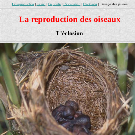
La reproduction
|
Le nid
|
La ponte
|
L'incubation
|
L'éclosion
| Elevage des jeunes
La reproduction des oiseaux
L'éclosion