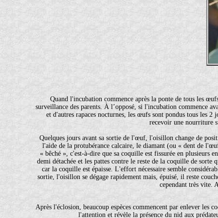
Quand l'incubation commence après la ponte de tous les œufs, 
surveillance des parents. À l’opposé, si l'incubation commence avan
et d'autres rapaces nocturnes, les œufs sont pondus tous les 2 j
recevoir une nourriture su
Quelques jours avant sa sortie de l'œuf, l'oisillon change de posi
l'aide de la protubérance calcaire, le diamant (ou « dent de l'œu
« bêché », c'est-à-dire que sa coquille est fissurée en plusieurs e
demi détachée et les pattes contre le reste de la coquille de sorte
car la coquille est épaisse. L'effort nécessaire semble considéra
sortie, l'oisillon se dégage rapidement mais, épuisé, il reste cou
cependant très vite. 
Après l'éclosion, beaucoup espèces commencent par enlever les coqu
l'attention et révèle la présence du nid aux prédate