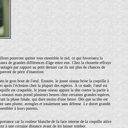
lons pourront quitter tous ensemble le nid, ce qui favorisera la
y aura de grandes différences d'âge entre eux. Chez la chouette effraye
antagés par rapport au petit dernier car ils ont plus de chances de
squeront de périr d'inanition.
s le gros bout de l'œuf. Ensuite, le jeune oiseau brise la coquille à
s après l'éclosion chez la plupart des espèces. À ce stade, l'œuf est
quille est craquelée, le jeune oiseau appuie la tête contre la partie à
its oiseaux mais prend plusieurs heures chez certaines grandes espèces,
vant la phase finale, qui dure moins d'une heure. Dès que sa tête est
ent sans plume, aveugles et totalement sans défense. Le duvet grandit
sembler à leurs parents.
rtance car la couleur blanche de la face interne de la coquille attire
nt à une certaine distance avant de les laisser tomber.