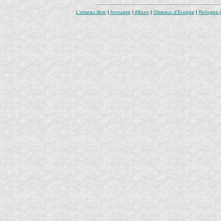
L'oiseau libre
|
Annuaire
|
Album
|
Oiseaux d'Europe
|
Refuges 