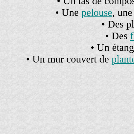
• Un tas de compost
• Une
pelouse
, une
• Des p
• Des
• Un étang
• Un mur couvert de
plant