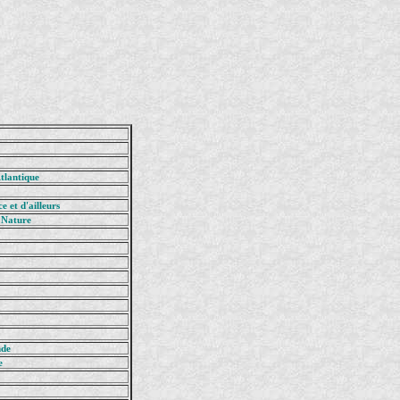
tlantique
e et d'ailleurs
 Nature
nde
e