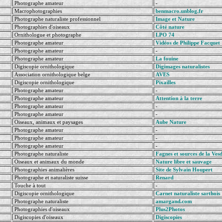
Photographe amateur
-
Macrophotographies
benmacro.unblog.fr
Photographe naturaliste professionnel
Image et Nature
Photographies d'oiseaux
Côté nature
Ornithologue et photographe
LPO 74
Photographe amateur
Vidéos de Philippe Facquet
Photographe amateur
-
Photographe amateur
La fouine
Digiscopie ornithologique
Digimages naturalistes
Association ornithologique belge
AVES
Digiscopie ornithologique
Pixailles
Photographe amateur
-
Photographe amateur
Attention à la terre
Photographe amateur
-
Photographe amateur
-
Oiseaux, animaux et paysages
Aube Nature
Photographe amateur
-
Photographe amateur
-
Photographe amateur
-
Photographe naturaliste
Fagnes et sources de la Ves
Oiseaux et animaux du monde
Nature libre et sauvage
Photographies animalières
Site de Sylvain Houpert
Photographe et naturaliste suisse
Renard
Touche à tout
-
Digiscopie ornithologique
Carnet naturaliste sarthois
Photographe naturaliste
amargand.com
Photographies d'oiseaux
Plus2Photos
Digiscopies d'oiseaux
Digiscopies