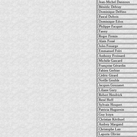
Jean-Michel Dannoux
Bénédic Debray
Dominique Delfino
Pascal Dubois
Dominique Edon
Philippe Facquet
Fanny
Roger Firmin
Alain Fossé
Jules Fouarge
Emmanuel Fréri
Anthony Froissard
Michèle Gascard
Françoise Gérardin
Fabien Gerbier
Cédric Girard
Noëlle Gouble
Jacques Gouzanet
Liliane Gury
Robert Hendrick
René Hoff
Sylvain Houpert
Patricia Huguenin
Guy lczyn
Christian Kérihuel
Audrey Margand
Christophe Lair
Laporte Olivier