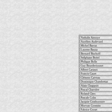
Nathalie Annoye
Aurélien Audevard
Michel Barraz
Laurent Bauza
Bernard Bischoff
Stélphane Boitel
Philippe Bolle
Guy Bourderionnet
Albert Cariaux
Francis Cauet
Clément Caiveau
Dominique Chambettaz
Alain Chappuis
Pascal Charrière
Roland Clerc
Pascale Colin
Jacquie Comboroure
Morvan Corentin
Fabrice Croset