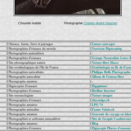
Chouette hulotte Photographie
Charles-André Vaucher
Oiseaux, faune, flore et paysages
Lueurs sauvages
Photographies d'oiseaux du monde
Ouessant Digiscoping
Photographies animalières
-
Photographies d'oiseaux
Groupe Naturaliste Loire-A
Site photographique nature
Nature libre Alsace
Site ornithologique de l'Ile de France
Ornithologie en Ile de Franc
Photographies naturalistes
Philippe Bolle Photographe
Photographe naturaliste
Album de l'oiseau libre
Photographe amateur
-
Digiscopies d'oiseaux
Digiplumes
Photographies d'oiseaux
Birdline Internet
Site entomologiste
Nature images
Photographies d'oiseaux
ebn.unige.ch
Photographe amateur
LPO 74
Photographe animalier
Faune-Valais.ch
Photographe amateur
Souvenir de voyage en Isla
Photographies et webcams animalières
Site de Jacquie Comborour
Photographe amateur
Blog
Photographies d'oiseaux
Digiscopie Photos d'oiseaux