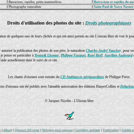
Batraciens, reptiles, petits mammifères
Batraciens et reptiles du m
Photographe naturaliste
Saint Paul de Varce Nature
Droits d'utilisation des photos du site :
Droits photographiques
ion de quelques-uns de leurs clichés et qui ont ainsi permis au site L'oiseau libre de voir le jou
autorisé la publication des photos de son père, le naturaliste
Charles André Vauche
r
, pour se
e pense en particulier à
Yvonnik Lhomer
,
Philippe Facquet
,
René Hoff
,
Aurélien Audevard
e
aide actuellement dans le suivi de ce site.
Les chants d'oiseaux sont extraits du
CD Ambiances périgourdines
de Philippe Perez.
ins d'oiseaux ont été publiés avec l'aimable autorisation des éditions HarperCollins et
Delachaux
© Jacques Nicolin - L'Oiseau libre
e
|
Album
|
Oiseaux d'Europe
|
Refuges pour oiseaux
|
Condition animale
|
Partenaires
|
Crédits 