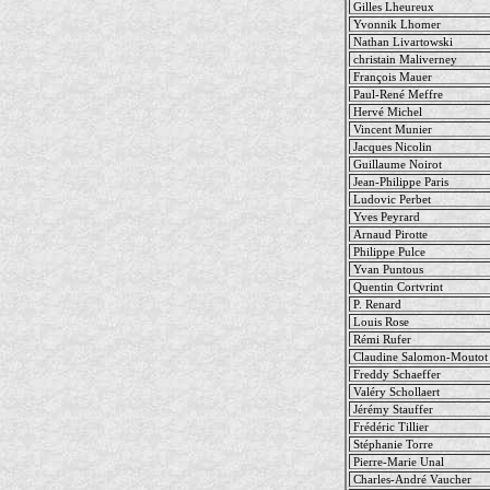
Gilles Lheureux
Yvonnik Lhomer
Nathan Livartowski
christain Maliverney
François Mauer
Paul-René Meffre
Hervé Michel
Vincent Munier
Jacques Nicolin
Guillaume Noirot
Jean-Philippe Paris
Ludovic Perbet
Yves Peyrard
Arnaud Pirotte
Philippe Pulce
Yvan Puntous
Quentin Cortvrint
P. Renard
Louis Rose
Rémi Rufer
Claudine Salomon-Moutot
Freddy Schaeffer
Valéry Schollaert
Jérémy Stauffer
Frédéric Tillier
Stéphanie Torre
Pierre-Marie Unal
Charles-André Vaucher