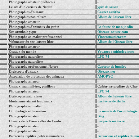
Photographe amateur québécois
-
Le site d'un curieux de Nature
ypix de saison
Photographies d'oiseaux
Carnet ornitho
Photographies naturalistes
Album de l'oiseau libre
Photographe amateur
-
Photographies d'animaux du jardin
La faune de mon jardin
Site ornithologique
Oiseaux-nature.com
Photographe animalier professionnel
Vincentmunier.com
Webmaster du site l'oiseau libre
Album de l'Oiseau libre
Photographe amateur
-
Oiseaux du monde
Voyages ornithologiques
Photographe naturaliste
LPO 74
Photographe naturaliste
-
Photographe professionnel Nature
Capteur de lumière
Digiscopie d'oiseaux
Oiseaux.net
Association de protection des animaux
AMOPYC
Photographe amateur
-
Oiseaux, mammifères, papillons
Cahier naturaliste du Cher
Photographe amateur
LPO 74
Digiscopies naturalistes
Album de l'oiseau libre
Musicienne aimant les oiseaux
Les festes de thalie
Photographe animalier
-
Ornithologie et formation
Le monde de l'ornithologie
Photographe amateur
Blog
Oiseaux de la Basse vallée du Doubs
Les pieds sur terre
Photographe amateur
-
Photographe amateur
-
Batraciens, reptiles, petits mammifères
Batraciens et reptiles du m