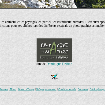
s animaux et les paysages, en particulier les milieux humides. Il est aussi spéc
nctions pour ses clichés lors des différents festivals de photographies animaliè
Site de
Dominique Delfino
Annuaire
|
Album
|
Oiseaux d'Europe
|
Refuges pour oiseaux
|
Condition animale
|
Partenaires
|
Crédits photogr