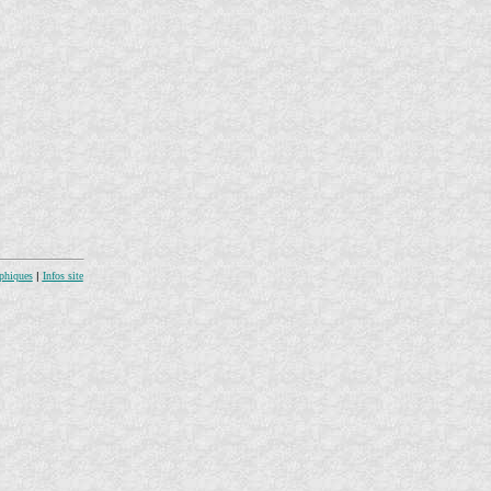
phiques
|
Infos site