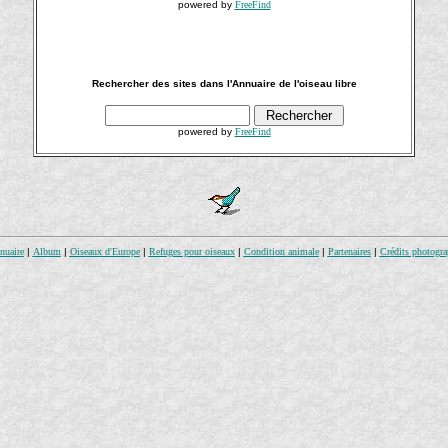
powered by
FreeFind
Rechercher des sites dans l'Annuaire de l'oiseau libre
powered by
FreeFind
nuaire
|
Album
|
Oiseaux d'Europe
|
Refuges pour oiseaux
|
Condition animale
|
Partenaires
|
Crédits photogra