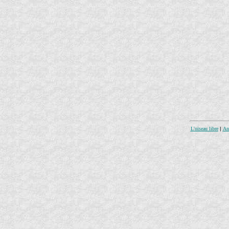
L'oiseau libre
|
An