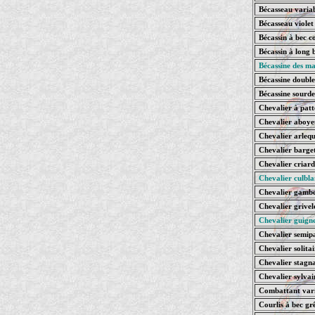
Bécasseau varia
Bécasseau violet
Bécassin à bec c
Bécassin à long 
Bécassine des ma
Bécassine double
Bécassine sourde
Chevalier à patt
Chevalier aboye
Chevalier arlequ
Chevalier barge
Chevalier criard
Chevalier culbla
Chevalier gambe
Chevalier grivel
Chevalier guigne
Chevalier semip
Chevalier solitai
Chevalier stagna
Chevalier sylvai
Combattant var
Courlis à bec gr