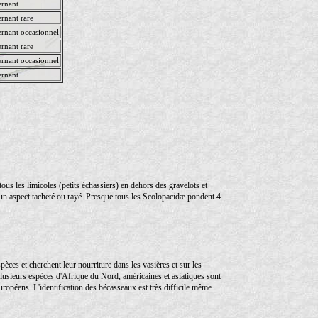
rnant
rnant rare
rnant occasionnel
rnant rare
rnant occasionnel
rnant
ous les limicoles (petits échassiers) en dehors des gravelots et
t un aspect tacheté ou rayé. Presque tous les Scolopacidæ pondent 4
spèces et cherchent leur nourriture dans les vasières et sur les
lusieurs espèces d'Afrique du Nord, américaines et asiatiques sont
ropéens. L'identification des bécasseaux est très difficile même