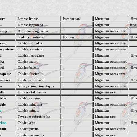
oire
Limosa limosa
Nicheur rare
Migrateur
Hive
Limosa lapponica
Migrateur
Hive
hamps
Bartramia longicauda
Migrateur occasionnel
Scolopax rusticola
Nicheur
Migrateur
Hive
 roux
Calidris ruficollis
Migrateur occasionnel
ue pointue
Calidris acuminata
Migrateur occasionnel
i
Calidris ferruginea
Migrateur
Hive
ska
Calidris mauri
Migrateur occasionnel
ird
Calidris bairdii
Migrateur occasionnel
Hive
naparte
Calidris fuscicollis
Migrateur occasionnel
emminck
Calidris temminckii
Migrateur
Hive
se
Micropalama himantopus
Migrateur occasionnel
lle
Limicola falcinellus
Migrateur rare
èche
Calidris canutus
Migrateur
Hive
cule
Calidris minutilla
Migrateur occasionnel
e
Calidris minuta
Migrateur
Hive
t
Tryngites subruficollis
Migrateur rare
rling
Calidris alba
Migrateur
Hive
almé
Calidris pusilla
Migrateur occasionnel
té
Calidris melanotos
Migrateur rare