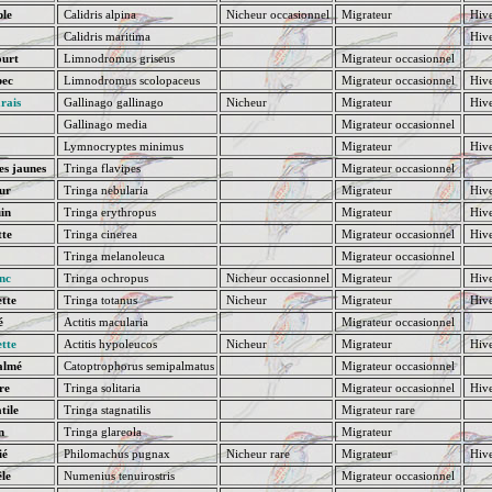
ble
Calidris alpina
Nicheur occasionnel
Migrateur
Hive
Calidris maritima
Hive
ourt
Limnodromus griseus
Migrateur occasionnel
bec
Limnodromus scolopaceus
Migrateur occasionnel
Hive
rais
Gallinago gallinago
Nicheur
Migrateur
Hive
Gallinago media
Migrateur occasionnel
Lymnocryptes minimus
Migrateur
Hive
es jaunes
Tringa flavipes
Migrateur occasionnel
ur
Tringa nebularia
Migrateur
Hive
in
Tringa erythropus
Migrateur
Hive
tte
Tringa cinerea
Migrateur occasionnel
Hive
Tringa melanoleuca
Migrateur occasionnel
nc
Tringa ochropus
Nicheur occasionnel
Migrateur
Hive
tte
Tringa totanus
Nicheur
Migrateur
Hive
é
Actitis macularia
Migrateur occasionnel
tte
Actitis hypoleucos
Nicheur
Migrateur
Hive
almé
Catoptrophorus semipalmatus
Migrateur occasionnel
re
Tringa solitaria
Migrateur occasionnel
Hive
tile
Tringa stagnatilis
Migrateur rare
n
Tringa glareola
Migrateur
ié
Philomachus pugnax
Nicheur rare
Migrateur
Hive
êle
Numenius tenuirostris
Migrateur occasionnel