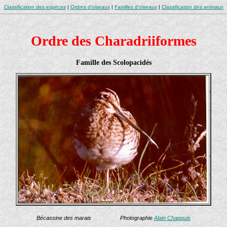
Classification des espèces
|
Ordres d'oiseaux
|
Familles d'oiseaux
|
Classification des animaux
Ordre des Charadriiformes
Famille des Scolopacidés
Bécassine des marais Photographie
Alain Chappuis