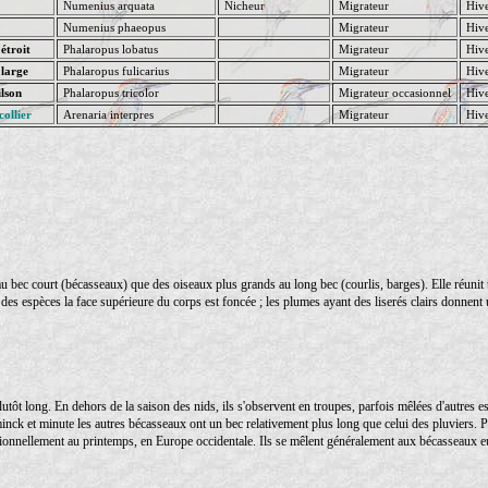
Numenius arquata
Nicheur
Migrateur
Hive
Numenius phaeopus
Migrateur
Hive
étroit
Phalaropus lobatus
Migrateur
Hive
 large
Phalaropus fulicarius
Migrateur
Hive
lson
Phalaropus tricolor
Migrateur occasionnel
Hive
collier
Arenaria interpres
Migrateur
Hive
au bec court (bécasseaux) que des oiseaux plus grands au long bec (courlis, barges). Elle réunit t
 des espèces la face supérieure du corps est foncée ; les plumes ayant des liserés clairs donnen
 plutôt long. En dehors de la saison des nids, ils s'observent en troupes, parfois mêlées d'autres e
nck et minute les autres bécasseaux ont un bec relativement plus long que celui des pluviers. P
sionnellement au printemps, en Europe occidentale. Ils se mêlent généralement aux bécasseaux eu