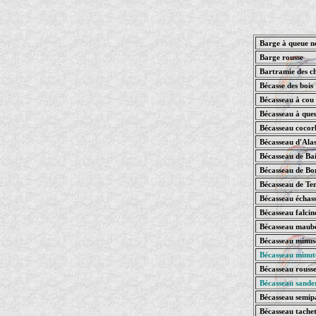
Barge à queue n
Barge rousse
Bartramie des c
Bécasse des bois
Bécasseau à cou
Bécasseau à que
Bécasseau cocorl
Bécasseau d'Ala
Bécasseau de Ba
Bécasseau de Bo
Bécasseau de T
Bécasseau échas
Bécasseau falcine
Bécasseau maub
Bécasseau minus
Bécasseau minut
Bécasseau rousse
Bécasseau sande
Bécasseau semip
Bécasseau tache