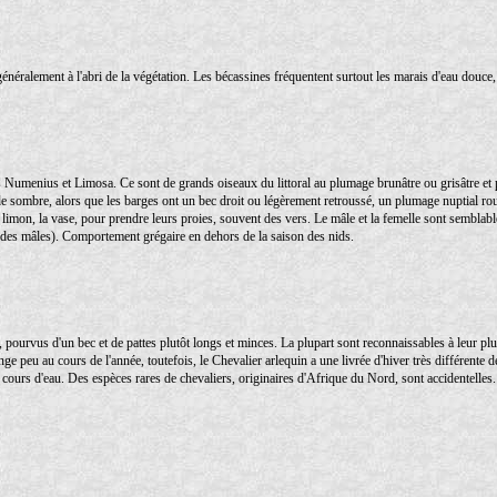
énéralement à l'abri de la végétation. Les bécassines fréquentent surtout les marais d'eau douce, 
 Numenius et Limosa. Ce sont de grands oiseaux du littoral au plumage brunâtre ou grisâtre et p
de sombre, alors que les barges ont un bec droit ou légèrement retroussé, un plumage nuptial rou
 limon, la vase, pour prendre leurs proies, souvent des vers. Le mâle et la femelle sont semblabl
i des mâles). Comportement grégaire en dehors de la saison des nids.
s, pourvus d'un bec et de pattes plutôt longs et minces. La plupart sont reconnaissables à leur plu
ge peu au cours de l'année, toutefois, le Chevalier arlequin a une livrée d'hiver très différente d
es cours d'eau. Des espèces rares de chevaliers, originaires d'Afrique du Nord, sont accidentelles