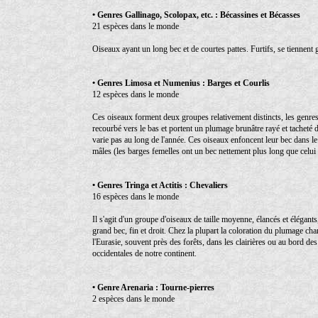
• Genres Gallinago, Scolopax, etc. : Bécassines et Bécasses
21 espèces dans le monde
Oiseaux ayant un long bec et de courtes pattes. Furtifs, se tiennent g
• Genres Limosa et Numenius : Barges et Courlis
12 espèces dans le monde
Ces oiseaux forment deux groupes relativement distincts, les genres
recourbé vers le bas et portent un plumage brunâtre rayé et tacheté 
varie pas au long de l'année. Ces oiseaux enfoncent leur bec dans le
mâles (les barges femelles ont un bec nettement plus long que celu
• Genres Tringa et Actitis : Chevaliers
16 espèces dans le monde
Il s'agit d'un groupe d'oiseaux de taille moyenne, élancés et élégant
grand bec, fin et droit. Chez la plupart la coloration du plumage chan
l'Eurasie, souvent près des forêts, dans les clairières ou au bord d
occidentales de notre continent.
• Genre Arenaria : Tourne-pierres
2 espèces dans le monde