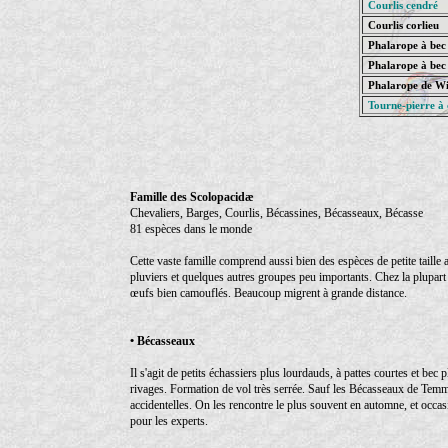
Courlis cendré
Courlis corlieu
Phalarope à bec 
Phalarope à bec
Phalarope de Wi
Tourne-pierre à 
Famille des Scolopacidæ
Chevaliers, Barges, Courlis, Bécassines, Bécasseaux, Bécasse
81 espèces dans le monde
Cette vaste famille comprend aussi bien des espèces de petite taille 
pluviers et quelques autres groupes peu importants. Chez la plupart
œufs bien camouflés. Beaucoup migrent à grande distance.
• Bécasseaux
Il s'agit de petits échassiers plus lourdauds, à pattes courtes et bec
rivages. Formation de vol très serrée. Sauf les Bécasseaux de Temmi
accidentelles. On les rencontre le plus souvent en automne, et occa
pour les experts.