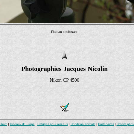
Plateau coulissant
Photographies Jacques Nicolin
Nikon CP 4500
Album
|
Oiseaux d'Europe
|
Refuges pour oiseaux
|
Condition animale
|
Partenaires
|
Crédits pho