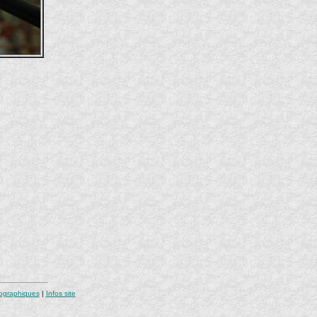
tographiques
|
Infos site