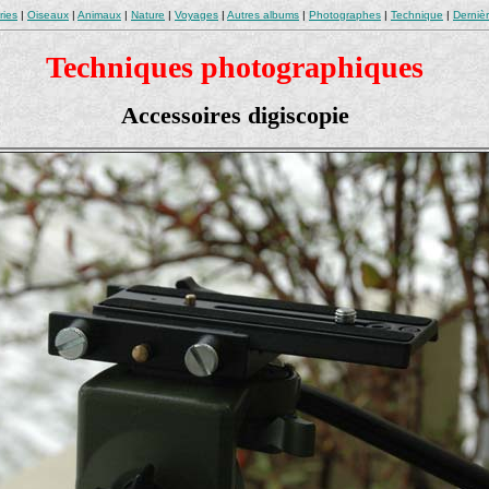
ries
|
Oiseaux
|
Animaux
|
Nature
|
Voyages
|
Autres albums
|
Photographes
|
Technique
|
Derniè
Techniques photographiques
Accessoires digiscopie