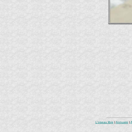
L'oiseau libre
|
Annuaire
|