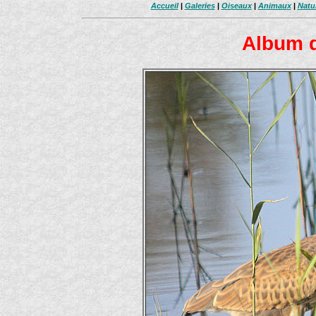
Accueil
|
Galeries
|
Oiseaux
|
Animaux
|
Natu
Album d