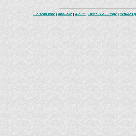
L'oiseau libre
|
Annuaire
|
Album
|
Oiseaux d'Europe
|
Refuges p