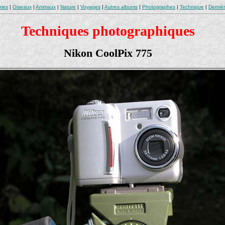
ries
|
Oiseaux
|
Animaux
|
Nature
|
Voyages
|
Autres albums
|
Photographes
|
Technique
|
Derniè
Techniques photographiques
Nikon CoolPix 775