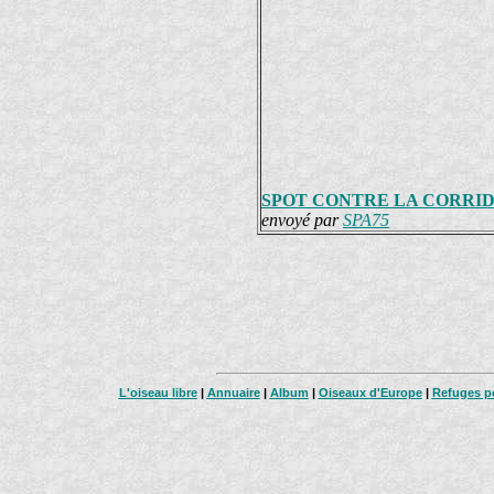
SPOT CONTRE LA CORRID
envoyé par
SPA75
L'oiseau libre
|
Annuaire
|
Album
|
Oiseaux d'Europe
|
Refuges p