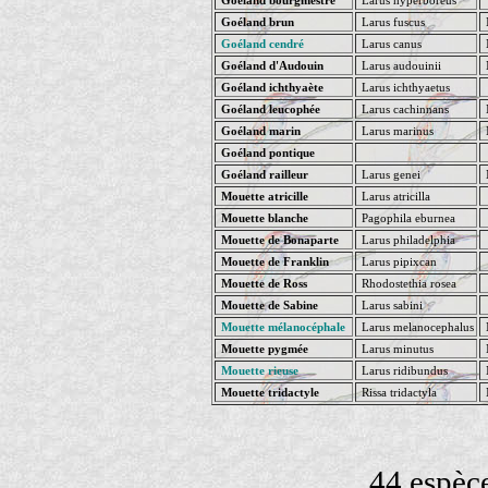
Goéland bourgmestre
Larus hyperboreus
Goéland brun
Larus fuscus
Goéland cendré
Larus canus
Goéland d'Audouin
Larus audouinii
N
Goéland ichthyaète
Larus ichthyaetus
Goéland leucophée
Larus cachinnans
Goéland marin
Larus marinus
N
Goéland pontique
Goéland railleur
Larus genei
Mouette atricille
Larus atricilla
Mouette blanche
Pagophila eburnea
Mouette de Bonaparte
Larus philadelphia
Mouette de Franklin
Larus pipixcan
Mouette de Ross
Rhodostethia rosea
Mouette de Sabine
Larus sabini
Mouette mélanocéphale
Larus melanocephalus
Mouette pygmée
Larus minutus
N
Mouette rieuse
Larus ridibundus
Mouette tridactyle
Rissa tridactyla
44 espèc