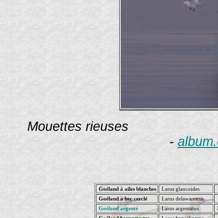
Mouettes rieuses Phot
-
album.
Goéland à ailes blanches
Larus glaucoides
Goéland à bec cerclé
Larus delawarensis
Goéland argenté
Larus argentatus