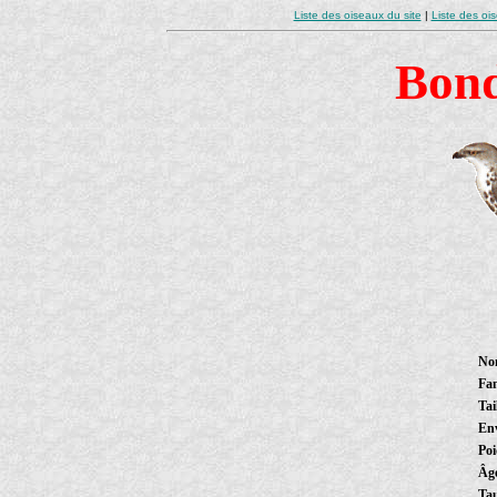
Liste des oiseaux du site
|
Liste des oi
Bond
Nom
Fam
Tai
En
Poi
Âg
Tau