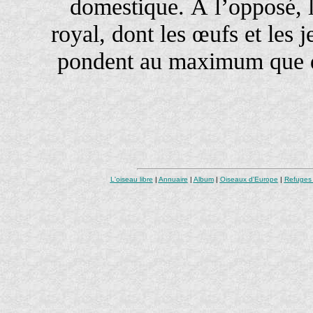
domestique. À l’opposé, 
royal, dont les œufs et les
pondent au maximum que de
L'oiseau libre
|
Annuaire
|
Album
|
Oiseaux d'Europe
|
Refuges 